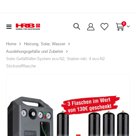
Artikel
0
Navigation
Warenkorb
umschalten
Home
Heizung, Solar, Wasser
Ausdehungsgefäße und Zubehör
Sotin Gefäßfüller-System eco-N2, Station inkl. 4 eco-N2
Stickstoffflasche
Zum
Ende
der
Bildergalerie
springen