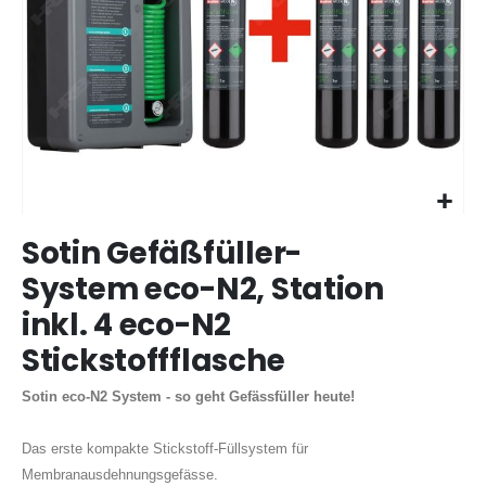
Zum
Sotin Gefäßfüller-
Anfang
der
System eco-N2, Station
Bildergalerie
inkl. 4 eco-N2
springen
Stickstoffflasche
Sotin eco-N2 System - so geht Gefässfüller heute!
Das erste kompakte Stickstoff-Füllsystem für
Membranausdehnungsgefässe.