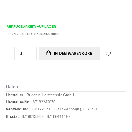
VERFÜGBARKEIT: AUF LAGER
HRB-ARTIKELNR.:
87182242070BU
IN DEN WARENKORB
Daten
Daten
Buderus Heiztechnik GmbH
87182242070
GB172 T50, GB172-14/24(K), GB172T
87160133680, 87186444410