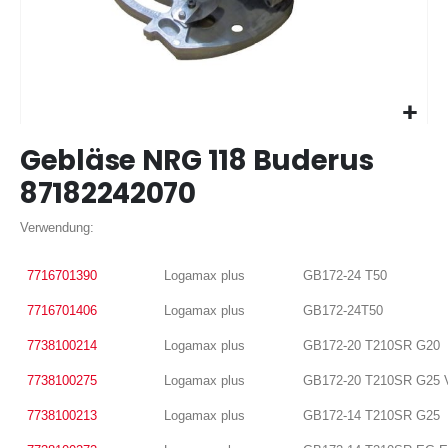
Zum
Gebläse NRG 118 Buderus
Anfang
der
87182242070
Bildergalerie
springen
Verwendung:
7716701390
Logamax plus
GB172-24 T50
7716701406
Logamax plus
GB172-24T50
7738100214
Logamax plus
GB172-20 T210SR G20
7738100275
Logamax plus
GB172-20 T210SR G25 
7738100213
Logamax plus
GB172-14 T210SR G25