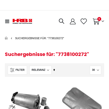
Artikel
0
Navigation
Warenkorb
umschalten
SUCHERGEBNISSE FÜR: "7738100272"
Suchergebnisse für: "7738100272"
In
FILTER
absteigender
Reihenfolge