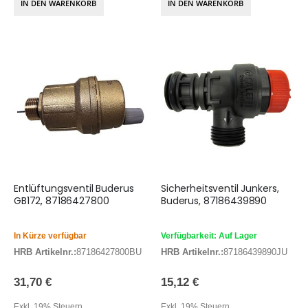
IN DEN WARENKORB
IN DEN WARENKORB
Entlüftungsventil Buderus
Sicherheitsventil Junkers,
GB172, 87186427800
Buderus, 87186439890
In Kürze verfügbar
Verfügbarkeit: Auf Lager
HRB Artikelnr.:
87186427800BU
HRB Artikelnr.:
87186439890JU
31,70 €
15,12 €
Exkl. 19% Steuern
Exkl. 19% Steuern