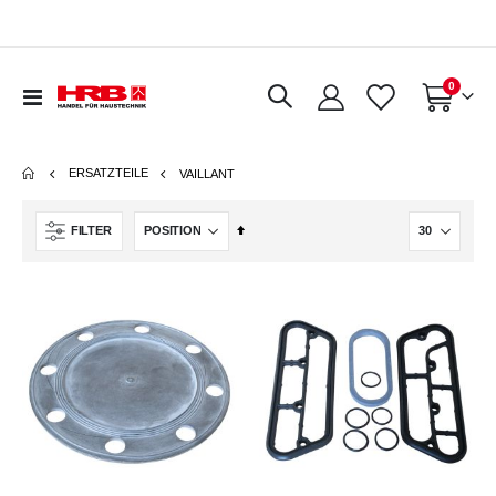
Artikel
0
Navigation
Warenkorb
umschalten
ERSATZTEILE
VAILLANT
In
FILTER
absteigender
Reihenfolge