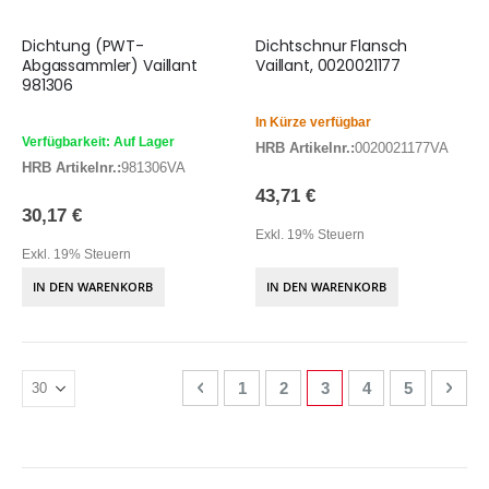
Dichtung (PWT-
Dichtschnur Flansch
Abgassammler) Vaillant
Vaillant, 0020021177
981306
In Kürze verfügbar
Verfügbarkeit: Auf Lager
HRB Artikelnr.:
0020021177VA
HRB Artikelnr.:
981306VA
43,71 €
30,17 €
Exkl. 19% Steuern
Exkl. 19% Steuern
IN DEN WARENKORB
IN DEN WARENKORB
Seite
Seite
Zurück
Seite
Seite
Sie lesen gerade Seite
Seite
Seite
Seite
Weit
1
2
3
4
5