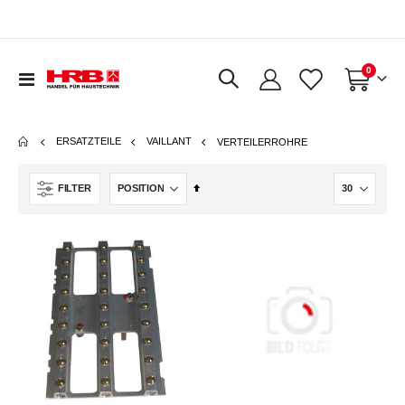
Artikel
0
Navigation
Warenkorb
umschalten
ERSATZTEILE
VAILLANT
VERTEILERROHRE
In
FILTER
absteigender
Reihenfolge