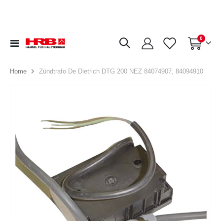
Artikel
0
Navigation
Warenkorb
umschalten
Zündtrafo De Dietrich DTG 200 NEZ 84074907, 84094910
Home
Zum
Ende
der
Bildergalerie
springen