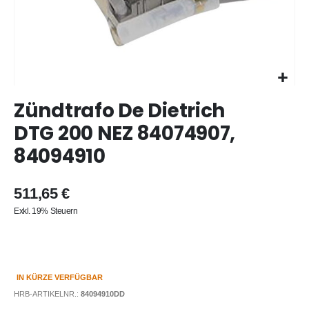
Zum
Zündtrafo De Dietrich
Anfang
der
DTG 200 NEZ 84074907,
Bildergalerie
84094910
springen
511,65 €
Exkl. 19% Steuern
IN KÜRZE VERFÜGBAR
HRB-ARTIKELNR.:
84094910DD