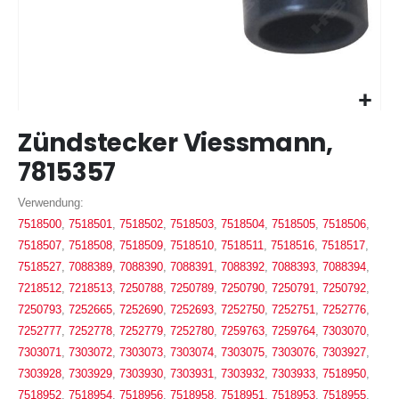
Zum
Zündstecker Viessmann,
Anfang
der
7815357
Bildergalerie
springen
Verwendung:
7518500
,
7518501
,
7518502
,
7518503
,
7518504
,
7518505
,
7518506
,
7518507
,
7518508
,
7518509
,
7518510
,
7518511
,
7518516
,
7518517
,
7518527
,
7088389
,
7088390
,
7088391
,
7088392
,
7088393
,
7088394
,
7218512
,
7218513
,
7250788
,
7250789
,
7250790
,
7250791
,
7250792
,
7250793
,
7252665
,
7252690
,
7252693
,
7252750
,
7252751
,
7252776
,
7252777
,
7252778
,
7252779
,
7252780
,
7259763
,
7259764
,
7303070
,
7303071
,
7303072
,
7303073
,
7303074
,
7303075
,
7303076
,
7303927
,
7303928
,
7303929
,
7303930
,
7303931
,
7303932
,
7303933
,
7518950
,
7518952
,
7518954
,
7518956
,
7518958
,
7518951
,
7518953
,
7518955
,