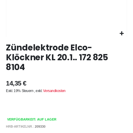
Zum
Zündelektrode Elco-
Anfang
der
Klöckner KL 20.1.. 172 825
Bildergalerie
8104
springen
14,35 €
Exkl. 19% Steuern
,
exkl.
Versandkosten
VERFÜGBARKEIT: AUF LAGER
HRB-ARTIKELNR.:
209330