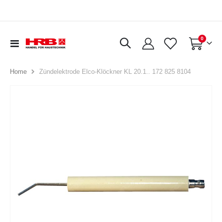
Artikel
0
Navigation
Warenkorb
umschalten
Zündelektrode Elco-Klöckner KL 20.1.. 172 825 8104
Home
Zum
Ende
der
Bildergalerie
springen