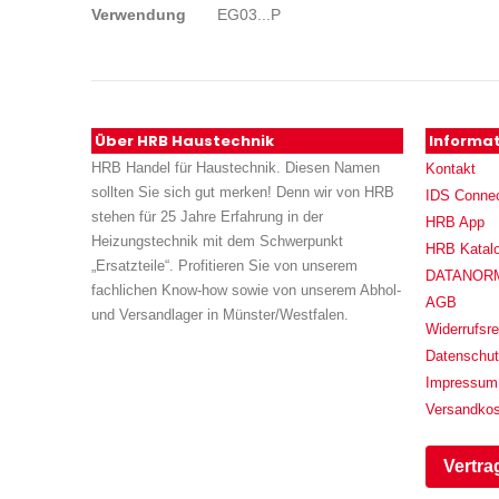
Verwendung
EG03...P
Über HRB Haustechnik
Informa
HRB Handel für Haustechnik. Diesen Namen
Kontakt
sollten Sie sich gut merken! Denn wir von HRB
IDS Conne
stehen für 25 Jahre Erfahrung in der
HRB App
Heizungstechnik mit dem Schwerpunkt
HRB Katal
„Ersatzteile“. Profitieren Sie von unserem
DATANORM (
fachlichen Know-how sowie von unserem Abhol-
AGB
und Versandlager in Münster/Westfalen.
Widerrufsre
Datenschu
Impressum
Versandko
Vertra