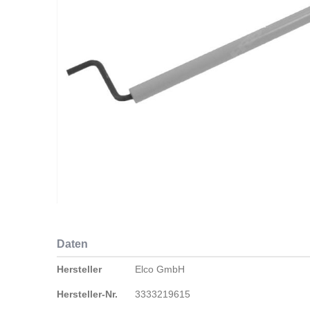
Zum
Anfang
Daten
der
Bildergalerie
Daten
Hersteller
Elco GmbH
springen
Hersteller-Nr.
3333219615