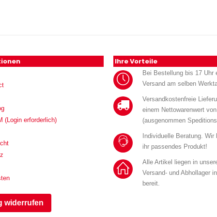
tionen
Ihre Vorteile
Bei Bestellung bis 17 Uhr e
Versand am selben Werkt
ct
Versandkostenfreie Liefer
og
einem Nettowarenwert von
Login erforderlich)
(ausgenommen Speditions
Individuelle Beratung. Wir
cht
ihr passendes Produkt!
tz
Alle Artikel liegen in unse
Versand- und Abhollager i
sten
bereit.
g widerrufen