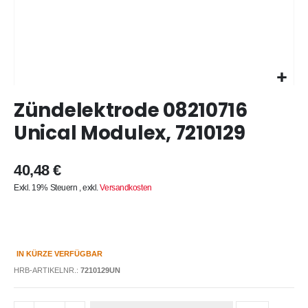
Zum
Zündelektrode 08210716
Anfang
der
Unical Modulex, 7210129
Bildergalerie
springen
40,48 €
Exkl. 19% Steuern
,
exkl.
Versandkosten
IN KÜRZE VERFÜGBAR
HRB-ARTIKELNR.:
7210129UN