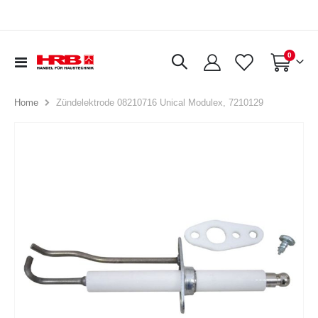
Artikel
0
Navigation
Warenkorb
umschalten
Zündelektrode 08210716 Unical Modulex, 7210129
Home
Zum
Ende
der
Bildergalerie
springen