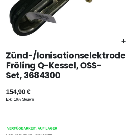
Zum
Zünd-/Ionisationselektrode
Anfang
der
Fröling Q-Kessel, OSS-
Bildergalerie
Set, 3684300
springen
154,90 €
Exkl. 19% Steuern
VERFÜGBARKEIT: AUF LAGER