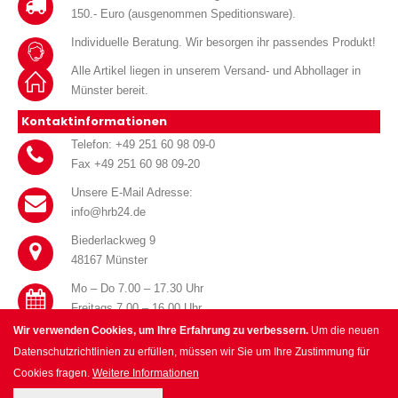
150.- Euro (ausgenommen Speditionsware).
Individuelle Beratung. Wir besorgen ihr passendes Produkt!
Alle Artikel liegen in unserem Versand- und Abhollager in
Münster bereit.
Kontaktinformationen
Telefon: +49 251 60 98 09-0
Fax +49 251 60 98 09-20
Unsere E-Mail Adresse:
info@hrb24.de
Biederlackweg 9
48167 Münster
Mo – Do 7.00 – 17.30 Uhr
Freitags 7.00 – 16.00 Uhr
Wir verwenden Cookies, um Ihre Erfahrung zu verbessern.
Um die neuen
Datenschutzrichtlinien zu erfüllen, müssen wir Sie um Ihre Zustimmung für
Cookies fragen.
Weitere Informationen