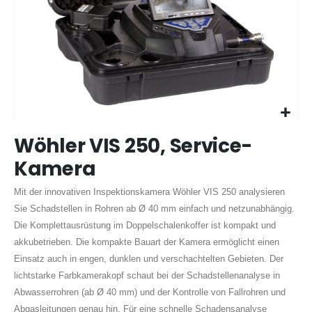
Zum
Wöhler VIS 250, Service-
Anfang
der
Kamera
Bildergalerie
springen
Mit der innovativen Inspektionskamera Wöhler VIS 250 analysieren
Sie Schadstellen in Rohren ab Ø 40 mm einfach und netzunabhängig.
Die Komplettausrüstung im Doppelschalenkoffer ist kompakt und
akkubetrieben. Die kompakte Bauart der Kamera ermöglicht einen
Einsatz auch in engen, dunklen und verschachtelten Gebieten. Der
lichtstarke Farbkamerakopf schaut bei der Schadstellenanalyse in
Abwasserrohren (ab Ø 40 mm) und der Kontrolle von Fallrohren und
Abgasleitungen genau hin. Für eine schnelle Schadensanalyse