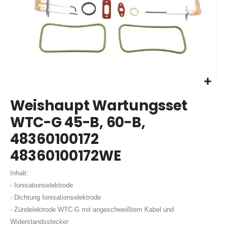
Zum
Weishaupt Wartungsset
Anfang
der
WTC-G 45-B, 60-B,
Bildergalerie
48360100172
springen
48360100172WE
Inhalt:
- Ionisationselektrode
- Dichtung Ionisationselektrode
- Zündelektrode WTC-G mit angeschweißtem Kabel und
Widerstandsstecker