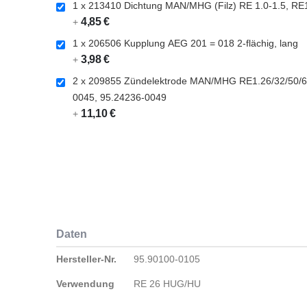
1 x 213410 Dichtung MAN/MHG (Filz) RE 1.0-1.5, RE
4,85 €
+
1 x 206506 Kupplung AEG 201 = 018 2-flächig, lang
3,98 €
+
2 x 209855 Zündelektrode MAN/MHG RE1.26/32/50/60
0045, 95.24236-0049
11,10 €
+
Daten
Daten
Hersteller-Nr.
95.90100-0105
Verwendung
RE 26 HUG/HU