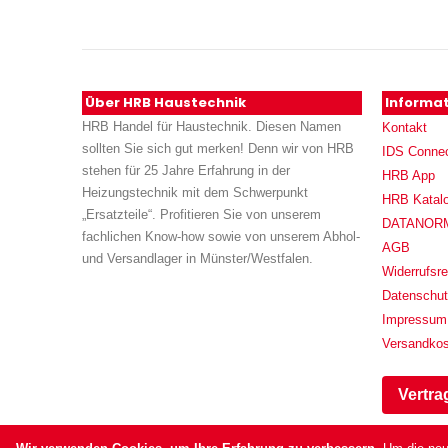
Über HRB Haustechnik
Informa
HRB Handel für Haustechnik. Diesen Namen
Kontakt
sollten Sie sich gut merken! Denn wir von HRB
IDS Conne
stehen für 25 Jahre Erfahrung in der
HRB App
Heizungstechnik mit dem Schwerpunkt
HRB Katal
„Ersatzteile“. Profitieren Sie von unserem
DATANORM (
fachlichen Know-how sowie von unserem Abhol-
AGB
und Versandlager in Münster/Westfalen.
Widerrufsre
Datenschu
Impressum
Versandko
Vertra