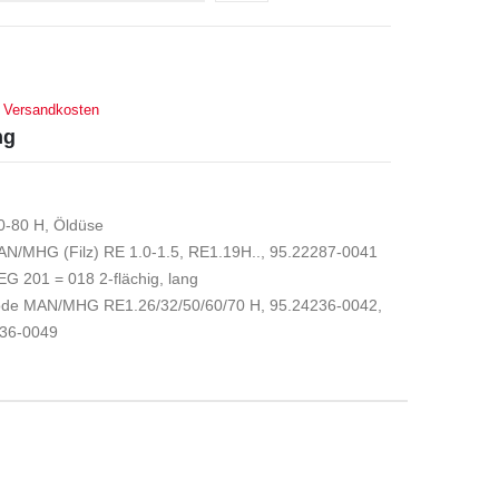
.
Versandkosten
ng
0-80 H, Öldüse
AN/MHG (Filz) RE 1.0-1.5, RE1.19H.., 95.22287-0041
G 201 = 018 2-flächig, lang
rode MAN/MHG RE1.26/32/50/60/70 H, 95.24236-0042,
236-0049