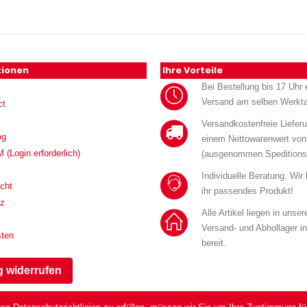
tionen
Ihre Vorteile
Bei Bestellung bis 17 Uhr e
Versand am selben Werkt
ct
Versandkostenfreie Liefer
og
einem Nettowarenwert von
Login erforderlich)
(ausgenommen Speditions
Individuelle Beratung. Wir
cht
ihr passendes Produkt!
tz
Alle Artikel liegen in unse
Versand- und Abhollager i
sten
bereit.
g widerrufen