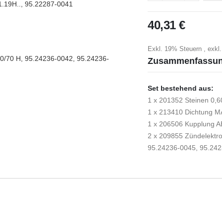
1.19H.., 95.22287-0041
HUG/HU
40,31 €
Exkl. 19% Steuern
,
exkl
/70 H, 95.24236-0042, 95.24236-
Zusammenfassu
Set bestehend aus:
1 x 201352 Steinen 0,6
1 x 213410 Dichtung M
1 x 206506 Kupplung AE
2 x 209855 Zündelekt
95.24236-0045, 95.24