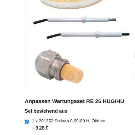
Zum
Anfang
Anpassen Wartungsset RE 26 HUG/HU
der
Set bestehend aus
Bildergalerie
springen
1 x 201352 Steinen 0,60-80 H, Öldüse
9,28 €
+