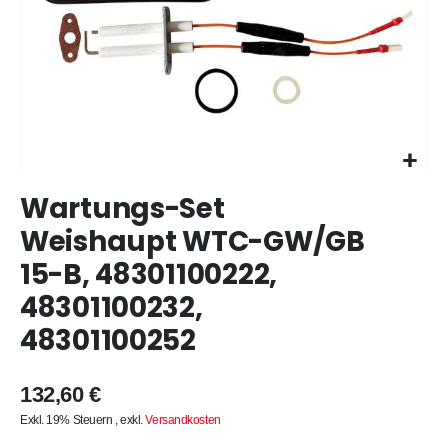
Zum
Wartungs-Set
Anfang
der
Weishaupt WTC-GW/GB
Bildergalerie
15-B, 48301100222,
springen
48301100232,
48301100252
132,60 €
Exkl. 19% Steuern
,
exkl.
Versandkosten