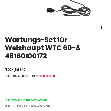
Zum
Wartungs-Set für
Anfang
der
Weishaupt WTC 60-A
Bildergalerie
48160100172
springen
137,50 €
Exkl. 19% Steuern
,
exkl.
Versandkosten
VERFÜGBARKEIT: AUF LAGER
HRB-ARTIKELNR.:
48160100172WE