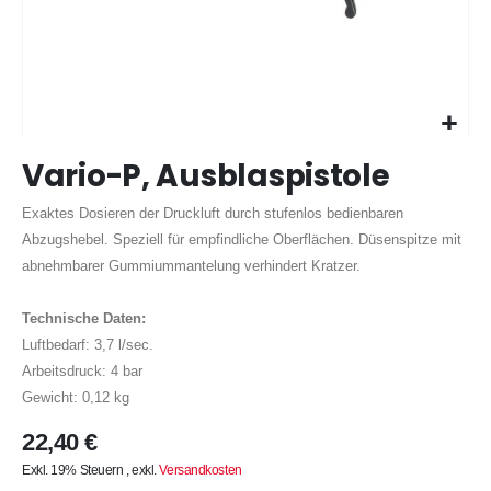
Zum
Vario-P, Ausblaspistole
Anfang
der
Exaktes Dosieren der Druckluft durch stufenlos bedienbaren
Bildergalerie
springen
Abzugshebel. Speziell für empfindliche Oberflächen. Düsenspitze mit
abnehmbarer Gummiummantelung verhindert Kratzer.
Technische Daten:
Luftbedarf: 3,7 l/sec.
Arbeitsdruck: 4 bar
Gewicht: 0,12 kg
22,40 €
Exkl. 19% Steuern
,
exkl.
Versandkosten