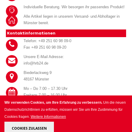
Individuelle Beratung. Wir besorgen ihr passendes Produkt!
Alle Artikel liegen in unserem Versand- und Abhollager in
Münster bereit.
Kontaktinformationen
Telefon: +49 251 60 98 09-0
Fax +49 251 60 98 09-20
Unsere E-Mail Adresse:
info@hrb24.de
Biederlackweg 9
48167 Münster
Mo – Do 7.00 – 17.30 Uhr
Freitags 7.00 – 16.00 Uhr
Wir verwenden Cookies, um Ihre Erfahrung zu verbessern.
Um die neuen
Datenschutzrichtlinien zu erfüllen, müssen wir Sie um Ihre Zustimmung für
Cookies fragen.
Weitere Informationen
© HRB Handel für Haustechnik GmbH 2025. All Rights Reserved.
COOKIES ZULASSEN