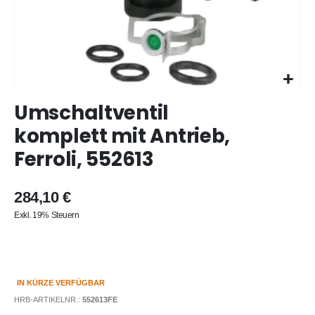
Zum
Umschaltventil
Anfang
der
komplett mit Antrieb,
Bildergalerie
Ferroli, 552613
springen
284,10 €
Exkl. 19% Steuern
IN KÜRZE VERFÜGBAR
HRB-ARTIKELNR.:
552613FE