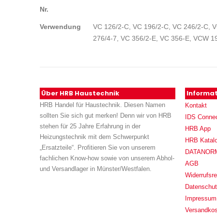
Nr.
Verwendung
VC 126/2-C, VC 196/2-C, VC 246/2-C, V
276/4-7, VC 356/2-E, VC 356-E, VCW 1
Über HRB Haustechnik
Informa
HRB Handel für Haustechnik. Diesen Namen
Kontakt
sollten Sie sich gut merken! Denn wir von HRB
IDS Conne
stehen für 25 Jahre Erfahrung in der
HRB App
Heizungstechnik mit dem Schwerpunkt
HRB Katal
„Ersatzteile“. Profitieren Sie von unserem
DATANORM (
fachlichen Know-how sowie von unserem Abhol-
AGB
und Versandlager in Münster/Westfalen.
Widerrufsre
Datenschu
Impressum
Versandko