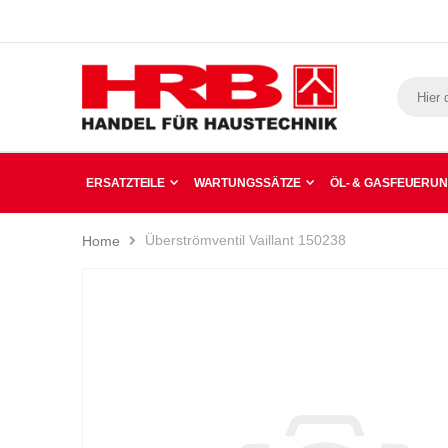
ERSATZTEILE
WARTUNGSSÄTZE
ÖL- & GASFEUERU
Überströmventil Vaillant 150238
Home
Zum
Ende
der
Bildergalerie
springen