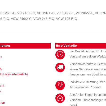
C 126 E-C, VC 246 E-C, VC 196 E-C, VC 136/2-E, VC 206/2-E, VC 276
96/2-C, VCW 246/2-C, VCW 246 E-C, VCW 196 E-C...
tionen
Ihre Vorteile
Bei Bestellung bis 17 Uhr e
Versand am selben Werkt
ct
Versandkostenfreie Liefer
og
einem Nettowarenwert von
Login erforderlich)
(ausgenommen Speditions
Individuelle Beratung. Wir
cht
ihr passendes Produkt!
tz
Alle Artikel liegen in unse
Versand- und Abhollager i
sten
bereit.