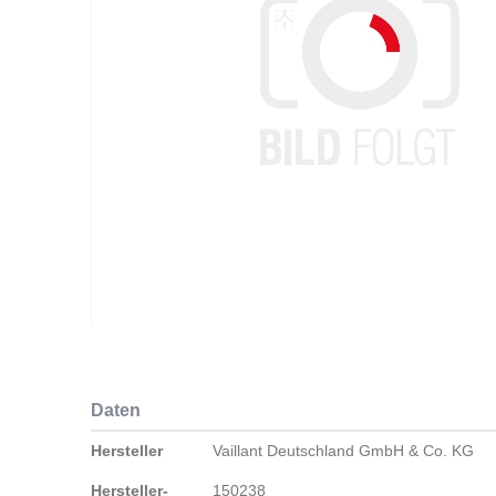
Zum
Anfang
der
Daten
Bildergalerie
springen
Daten
Hersteller
Vaillant Deutschland GmbH & Co. KG
Hersteller-
150238