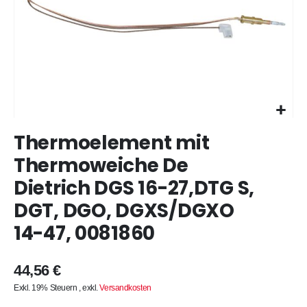
Zum
Thermoelement mit
Anfang
der
Thermoweiche De
Bildergalerie
Dietrich DGS 16-27,DTG S,
springen
DGT, DGO, DGXS/DGXO
14-47, 0081860
44,56 €
Exkl. 19% Steuern
,
exkl.
Versandkosten