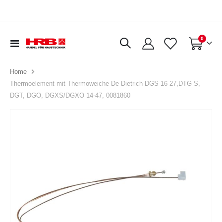
Artikel
0
Navigation
Warenkorb
umschalten
Home
Thermoelement mit Thermoweiche De Dietrich DGS 16-27,DTG S,
DGT, DGO, DGXS/DGXO 14-47, 0081860
Zum
Ende
der
Bildergalerie
springen