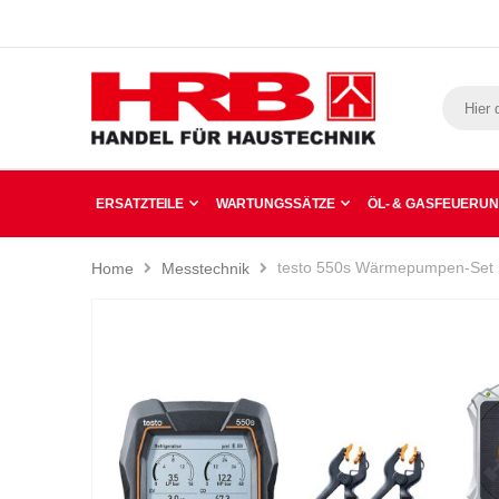
ERSATZTEILE
WARTUNGSSÄTZE
ÖL- & GASFEUERU
testo 550s Wärmepumpen-Set 
Home
Messtechnik
Zum
Ende
der
Bildergalerie
springen