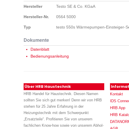
Daten
Hersteller
Testo SE & Co. KGaA
Hersteller-Nr.
0564 5000
Typ
testo 550s Wärmepumpen-Einsteiger-S
Dokumente
Datenblatt
Bedienungsanleitung
Über HRB Haustechnik
Informa
HRB Handel für Haustechnik. Diesen Namen
Kontakt
sollten Sie sich gut merken! Denn wir von HRB
IDS Conne
stehen für 25 Jahre Erfahrung in der
HRB App
Heizungstechnik mit dem Schwerpunkt
HRB Katal
„Ersatzteile“. Profitieren Sie von unserem
DATANORM (
fachlichen Know-how sowie von unserem Abhol-
AGB