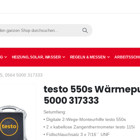
Suche
NG
HEIZUNG, SOLAR, WASSER
REGELN & MESSEN
ARBEITSSCHU
S, 0564 5000 317333
testo 550s Wärmep
5000 317333
Setumfang:
• Digitale 2-Wege-Monteurhilfe testo 550s
• 2 x kabellose Zangenthermometer testo 115i
• Füllschlauchsatz 3 x 7/16`` UNF