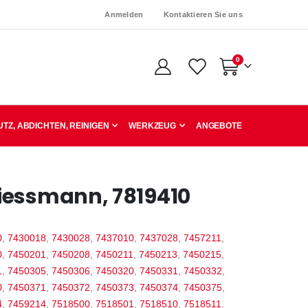
Anmelden
Kontaktieren Sie uns
Artikel
0
Warenkorb
TZ, ABDICHTEN, REINIGEN
WERKZEUG
ANGEBOTE
iessmann, 7819410
0
,
7430018
,
7430028
,
7437010
,
7437028
,
7457211
,
0
,
7450201
,
7450208
,
7450211
,
7450213
,
7450215
,
1
,
7450305
,
7450306
,
7450320
,
7450331
,
7450332
,
0
,
7450371
,
7450372
,
7450373
,
7450374
,
7450375
,
4
,
7459214
,
7518500
,
7518501
,
7518510
,
7518511
,