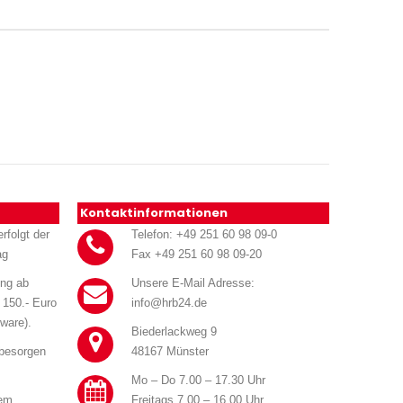
Kontaktinformationen
rfolgt der
Telefon: +49 251 60 98 09-0
ag
Fax +49 251 60 98 09-20
ung ab
Unsere E-Mail Adresse:
 150.- Euro
info@hrb24.de
ware).
Biederlackweg 9
 besorgen
48167 Münster
Mo – Do 7.00 – 17.30 Uhr
rem
Freitags 7.00 – 16.00 Uhr