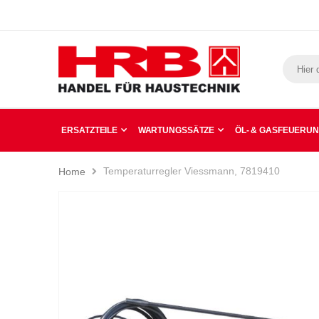
ERSATZTEILE
WARTUNGSSÄTZE
ÖL- & GASFEUERU
Temperaturregler Viessmann, 7819410
Home
Zum
Ende
der
Bildergalerie
springen