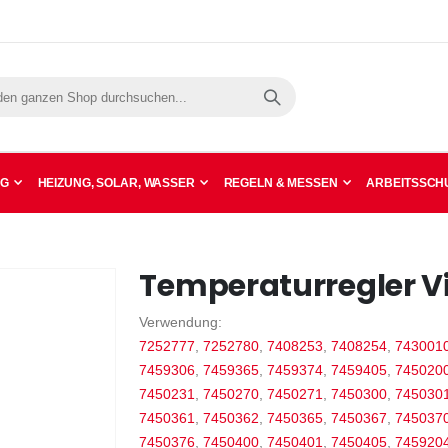
Suche
NG
HEIZUNG, SOLAR, WASSER
REGELN & MESSEN
ARBEITSSCHU
Temperaturregler V
Verwendung:
7252777
,
7252780
,
7408253
,
7408254
,
743001
7459306
,
7459365
,
7459374
,
7459405
,
745020
7450231
,
7450270
,
7450271
,
7450300
,
745030
7450361
,
7450362
,
7450365
,
7450367
,
745037
7450376
,
7450400
,
7450401
,
7450405
,
745920