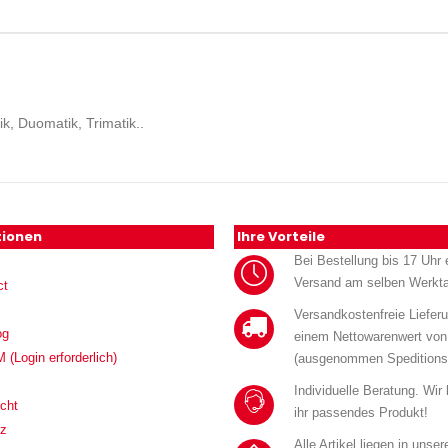
k, Duomatik, Trimatik..
tionen
Ihre Vorteile
Bei Bestellung bis 17 Uhr e
Versand am selben Werkt
ct
Versandkostenfreie Liefer
og
einem Nettowarenwert von
Login erforderlich)
(ausgenommen Speditions
Individuelle Beratung. Wir
cht
ihr passendes Produkt!
tz
Alle Artikel liegen in unse