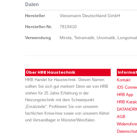
Daten
Daten
Hersteller
Viessmann Deutschland GmbH
Hersteller-Nr.
7819410
Verwendung
Mirola, Tetramatik, Unomatik, Longomati
Über HRB Haustechnik
Informa
HRB Handel für Haustechnik. Diesen Namen
Kontakt
sollten Sie sich gut merken! Denn wir von HRB
IDS Conne
stehen für 25 Jahre Erfahrung in der
HRB App
Heizungstechnik mit dem Schwerpunkt
HRB Katal
„Ersatzteile“. Profitieren Sie von unserem
DATANORM (
fachlichen Know-how sowie von unserem Abhol-
AGB
und Versandlager in Münster/Westfalen.
Widerrufsre
Datenschu