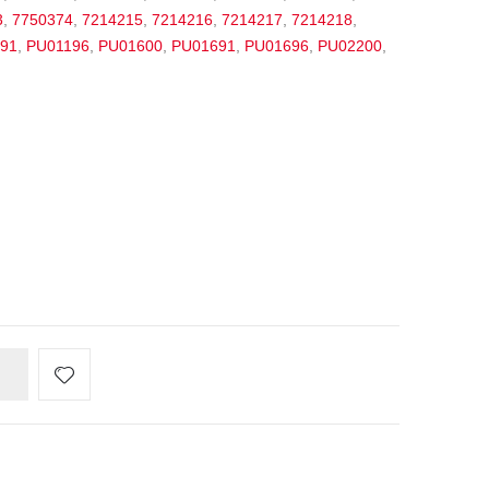
3
,
7750374
,
7214215
,
7214216
,
7214217
,
7214218
,
91
,
PU01196
,
PU01600
,
PU01691
,
PU01696
,
PU02200
,