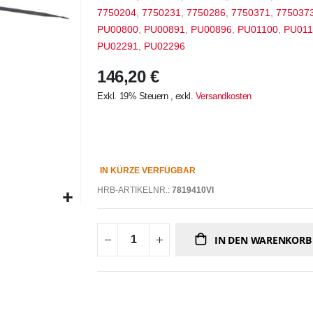
7750204
,
7750231
,
7750286
,
7750371
,
775037
PU00800
,
PU00891
,
PU00896
,
PU01100
,
PU011
PU02291
,
PU02296
146,20 €
Exkl. 19% Steuern
,
exkl.
Versandkosten
IN KÜRZE VERFÜGBAR
HRB-ARTIKELNR.:
7819410VI
IN DEN WARENKORB