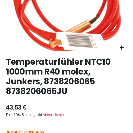
Zum
Temperaturfühler NTC10
Anfang
der
1000mm R40 molex,
Bildergalerie
Junkers, 8738206065
springen
8738206065JU
43,53 €
Exkl. 19% Steuern
,
exkl.
Versandkosten
IN KÜRZE VERFÜGBAR