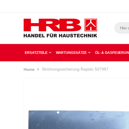
ERSATZTEILE
WARTUNGSSÄTZE
ÖL- & GASFEUERU
Strömungssicherung Rapido 507987
Home
Zum
Ende
der
Bildergalerie
springen