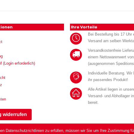
tionen
Ihre Vorteile
Bei Bestellung bis 17 Uhr e
Versand am selben Werkt
ct
Versandkostenfreie Liefer
og
einem Nettowarenwert von
Login erforderlich)
(ausgenommen Speditions
Individuelle Beratung. Wir
cht
ihr passendes Produkt!
tz
Alle Artikel liegen in unse
Versand- und Abhollager i
sten
bereit.
g widerrufen
en Datenschutzrichtlinien zu erfüllen, müssen wir Sie um Ihre Zustimmung fü