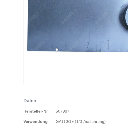
Zum
Anfang
Daten
der
Bildergalerie
Daten
Hersteller-Nr.
507987
springen
Verwendung
GA110/19 (1/3-Ausführung)