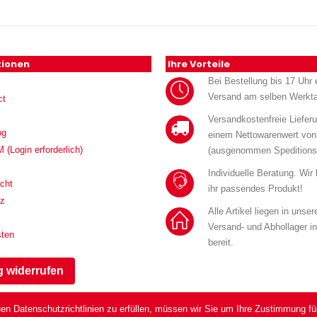
tionen
Ihre Vorteile
Bei Bestellung bis 17 Uhr e
Versand am selben Werkt
ct
Versandkostenfreie Liefer
og
einem Nettowarenwert von
Login erforderlich)
(ausgenommen Speditions
Individuelle Beratung. Wir
cht
ihr passendes Produkt!
tz
Alle Artikel liegen in unse
Versand- und Abhollager i
sten
bereit.
g widerrufen
en Datenschutzrichtlinien zu erfüllen, müssen wir Sie um Ihre Zustimmung fü