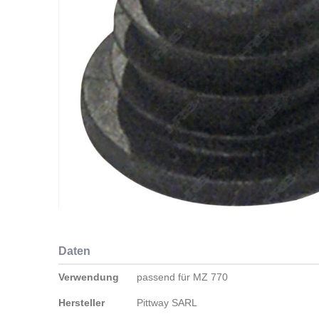
Zum
Anfang
Daten
der
Bildergalerie
Daten
Verwendung
passend für MZ 770
springen
Hersteller
Pittway SARL