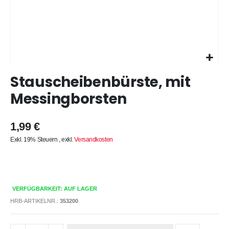
Zum
Stauscheibenbürste, mit
Anfang
der
Messingborsten
Bildergalerie
springen
1,99 €
Exkl. 19% Steuern
,
exkl.
Versandkosten
VERFÜGBARKEIT: AUF LAGER
HRB-ARTIKELNR.:
353200