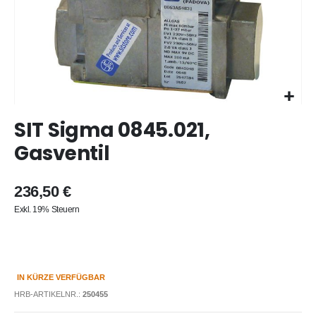
Zum
SIT Sigma 0845.021,
Anfang
der
Gasventil
Bildergalerie
springen
236,50 €
Exkl. 19% Steuern
IN KÜRZE VERFÜGBAR
HRB-ARTIKELNR.:
250455