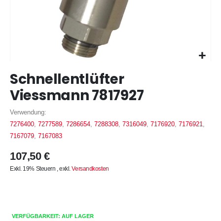
Zum
Schnellentlüfter
Anfang
der
Viessmann 7817927
Bildergalerie
springen
Verwendung:
7276400
,
7277589
,
7286654
,
7288308
,
7316049
,
7176920
,
7176921
,
7167079
,
7167083
107,50 €
Exkl. 19% Steuern
,
exkl.
Versandkosten
VERFÜGBARKEIT: AUF LAGER