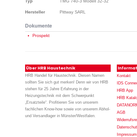
Typ
TMG 740-3 Modell 32-32
Hersteller
Pittway SARL
Dokumente
Prospekt
Über HRB Haustechnik
Informa
HRB Handel für Haustechnik. Diesen Namen
Kontakt
sollten Sie sich gut merken! Denn wir von HRB
IDS Conne
stehen für 25 Jahre Erfahrung in der
HRB App
Heizungstechnik mit dem Schwerpunkt
HRB Katal
„Ersatzteile“. Profitieren Sie von unserem
DATANORM (
fachlichen Know-how sowie von unserem Abhol-
AGB
und Versandlager in Münster/Westfalen.
Widerrufsre
Datenschu
Impressum