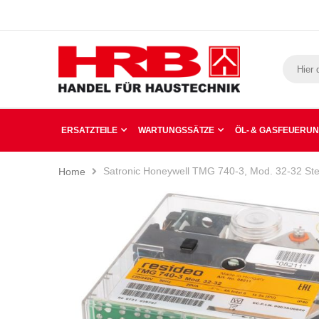
ERSATZTEILE
WARTUNGSSÄTZE
ÖL- & GASFEUERU
Satronic Honeywell TMG 740-3, Mod. 32-32 Ste
Home
Zum
Ende
der
Bildergalerie
springen