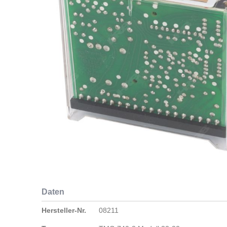
Zum
Anfang
der
Daten
Bildergalerie
springen
Daten
Hersteller-Nr.
08211