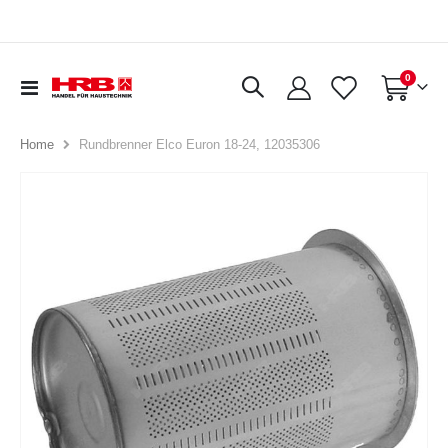
Artikel
0
Navigation
Warenkorb
umschalten
Rundbrenner Elco Euron 18-24, 12035306
Home
Zum
Ende
der
Bildergalerie
springen