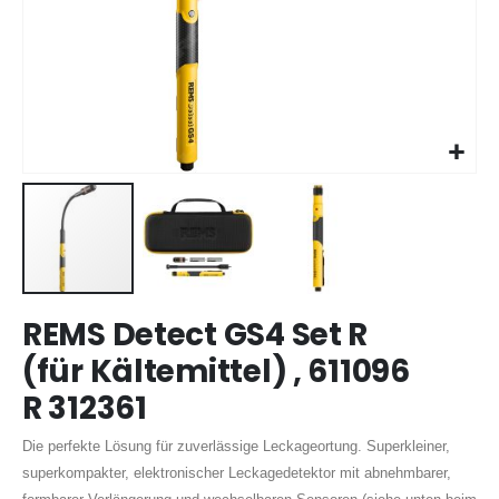
Zum
REMS Detect GS4 Set R
Anfang
der
(für Kältemittel) , 611096
Bildergalerie
R 312361
springen
Die perfekte Lösung für zuverlässige Leckageortung. Superkleiner,
superkompakter, elektronischer Leckagedetektor mit abnehmbarer,