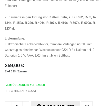
formbarer Verlängerung und wechselbaren Sensoren (siehe unten beim
Zubehör).
Zur zuverlässigen Ortung von Kältemitteln, z. B. R-22, R-32, R-
134a, R-152a, R-290, R-404a, R-407c, R-410a, R-507a, R-600a, R-
1234yf.
Lieferumfang:
Elektronischer Leckagedetektor, formbare Verlängerung 200 mm,
werkzeuglos abnehmbar, Wechselsensor GS4-R für Kältemittel, 2
Batterien 1,5 V, AAA, LR3. Im stabilen Softbag.
259,00 €
Exkl. 19% Steuern
VERFÜGBARKEIT: AUF LAGER
HRB-ARTIKELNR.:
312361