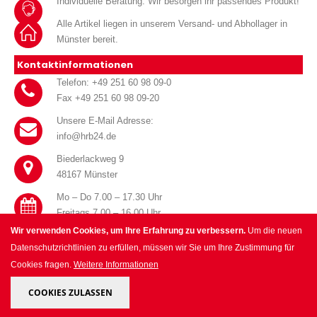
Individuelle Beratung. Wir besorgen ihr passendes Produkt!
Alle Artikel liegen in unserem Versand- und Abhollager in
Münster bereit.
Kontaktinformationen
Telefon: +49 251 60 98 09-0
Fax +49 251 60 98 09-20
Unsere E-Mail Adresse:
info@hrb24.de
Biederlackweg 9
48167 Münster
Mo – Do 7.00 – 17.30 Uhr
Freitags 7.00 – 16.00 Uhr
Wir verwenden Cookies, um Ihre Erfahrung zu verbessern.
Um die neuen
Datenschutzrichtlinien zu erfüllen, müssen wir Sie um Ihre Zustimmung für
Cookies fragen.
Weitere Informationen
© HRB Handel für Haustechnik GmbH 2025. All Rights Reserved.
COOKIES ZULASSEN