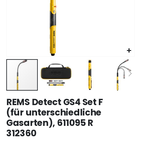
Zum
REMS Detect GS4 Set F
Anfang
der
(für unterschiedliche
Bildergalerie
Gasarten), 611095 R
springen
312360