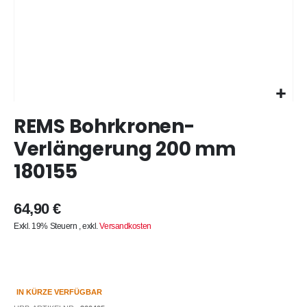
Zum
REMS Bohrkronen-
Anfang
der
Verlängerung 200 mm
Bildergalerie
180155
springen
64,90 €
Exkl. 19% Steuern
,
exkl.
Versandkosten
IN KÜRZE VERFÜGBAR