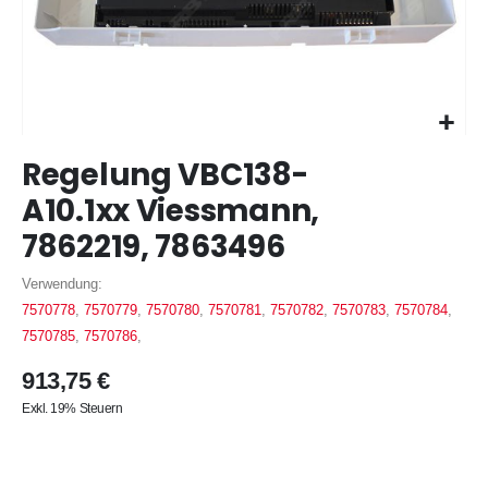
Zum
Regelung VBC138-
Anfang
der
A10.1xx Viessmann,
Bildergalerie
7862219, 7863496
springen
Verwendung:
7570778
,
7570779
,
7570780
,
7570781
,
7570782
,
7570783
,
7570784
,
7570785
,
7570786
,
913,75 €
Exkl. 19% Steuern