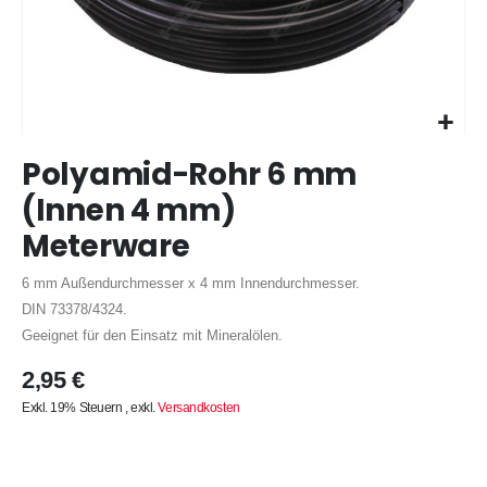
Zum
Polyamid-Rohr 6 mm
Anfang
der
(Innen 4 mm)
Bildergalerie
Meterware
springen
6 mm Außendurchmesser x 4 mm Innendurchmesser.
DIN 73378/4324.
Geeignet für den Einsatz mit Mineralölen.
2,95 €
Exkl. 19% Steuern
,
exkl.
Versandkosten