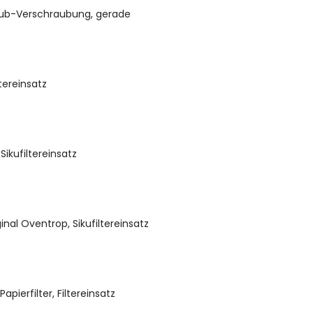
aub-Verschraubung, gerade
ltereinsatz
 Sikufiltereinsatz
ginal Oventrop, Sikufiltereinsatz
pierfilter, Filtereinsatz