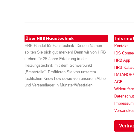
Über HRB Haustechnik
Informa
HRB Handel für Haustechnik. Diesen Namen
Kontakt
sollten Sie sich gut merken! Denn wir von HRB
IDS Conne
stehen für 25 Jahre Erfahrung in der
HRB App
Heizungstechnik mit dem Schwerpunkt
HRB Katal
„Ersatzteile“. Profitieren Sie von unserem
DATANORM (
fachlichen Know-how sowie von unserem Abhol-
AGB
und Versandlager in Münster/Westfalen.
Widerrufsre
Datenschu
Impressum
Versandko
Vertra