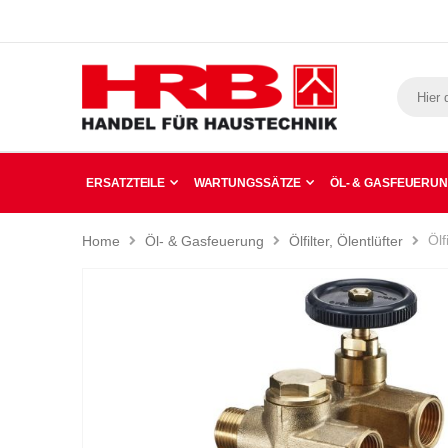
ERSATZTEILE
WARTUNGSSÄTZE
ÖL- & GASFEUERU
Ölf
Home
Öl- & Gasfeuerung
Ölfilter, Ölentlüfter
Zum
Ende
der
Bildergalerie
springen