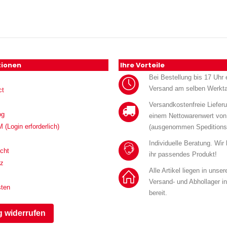
tionen
Ihre Vorteile
Bei Bestellung bis 17 Uhr e
Versand am selben Werkt
ct
Versandkostenfreie Liefer
og
einem Nettowarenwert von
Login erforderlich)
(ausgenommen Speditions
Individuelle Beratung. Wir
cht
ihr passendes Produkt!
tz
Alle Artikel liegen in unse
Versand- und Abhollager i
sten
bereit.
g widerrufen