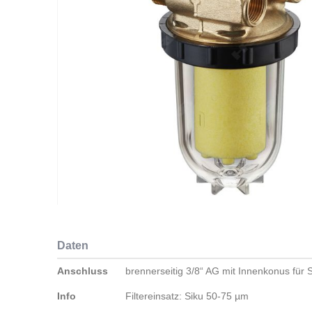
Zum
Anfang
Daten
der
Bildergalerie
Daten
Anschluss
brennerseitig 3/8“ AG mit Innenkonus für S
springen
Info
Filtereinsatz: Siku 50-75 µm