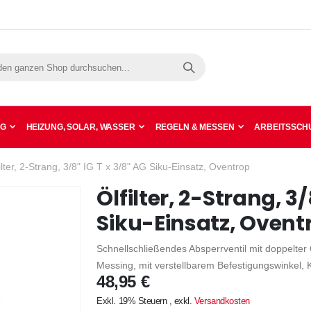
Suche
NG
HEIZUNG, SOLAR, WASSER
REGELN & MESSEN
ARBEITSSCHU
ilter, 2-Strang, 3/8" IG T x 3/8" AG Siku-Einsatz, Oventrop
Ölfilter, 2-Strang, 3/
Siku-Einsatz, Ovent
Schnellschließendes Absperrventil mit doppelte
Messing, mit verstellbarem Befestigungswinkel, K
48,95 €
Exkl. 19% Steuern
,
exkl.
Versandkosten