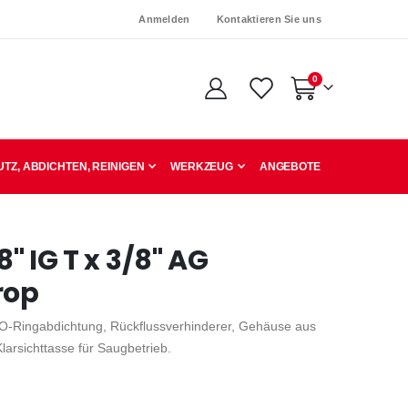
Anmelden
Kontaktieren Sie uns
Artikel
0
Warenkorb
TZ, ABDICHTEN, REINIGEN
WERKZEUG
ANGEBOTE
8" IG T x 3/8" AG
rop
r O-Ringabdichtung, Rückflussverhinderer, Gehäuse aus
larsichttasse für Saugbetrieb.