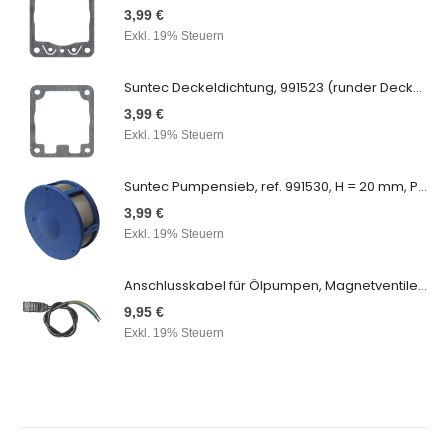
3,99 €
Exkl. 19% Steuern
Suntec Deckeldichtung, 991523 (runder Deckel), AN, AS, AE, AL...
3,99 €
Exkl. 19% Steuern
Suntec Pumpensieb, ref. 991530, H = 20 mm, Pumpenfilter passen für AN/AE/AS/AP/AU/AUV, ALE, AP2/3-AT2/3 45/55/65
3,99 €
Exkl. 19% Steuern
Anschlusskabel für Ölpumpen, Magnetventile, 190 cm
9,95 €
Exkl. 19% Steuern