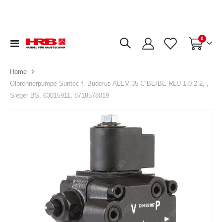
Artikel
0
Navigation
Warenkorb
umschalten
Home
Ölbrennerpumpe Suntec f. Buderus ALEV 35 C BE/BE RLU 1.0-2.2, ,
Sieger BS, 63015911, 8718578019
Zum
Ende
der
Bildergalerie
springen