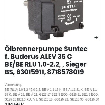
Zum
Ölbrennerpumpe Suntec
Anfang
der
f. Buderus ALEV 35 C
Bildergalerie
BE/BE RLU 1.0-2.2, , Sieger
springen
BS, 63015911, 8718578019
Verwendung:
BE (RLU) 1.0-1.2 / 2.0-2.2, BE-A 1.1-17 K, BE-A 1.1-21 K, BE-A 1.1-
28 K, BE-A 28, BE-A 21, G125-17 BE1.3 ECO, G125-21 BE1.3 ECO,
G125-28 BE2.3 RLU V3, GB125-18, GB125-22, GB125-30, GB125-30
144,56 €