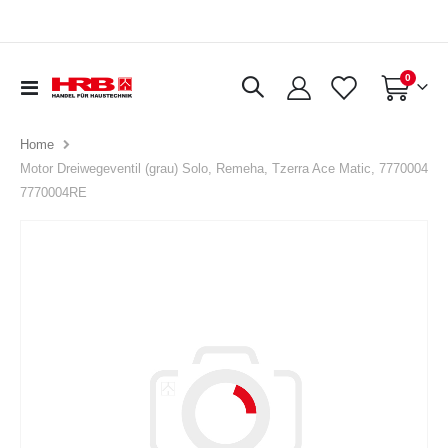
Artikel
0
Navigation
Warenkorb
umschalten
Home
Motor Dreiwegeventil (grau) Solo, Remeha, Tzerra Ace Matic, 7770004
7770004RE
Zum
Ende
der
Bildergalerie
springen