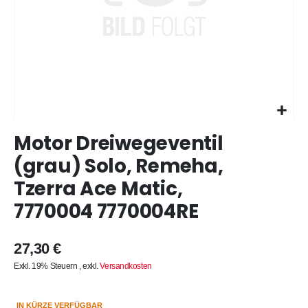
Zum
Motor Dreiwegeventil
Anfang
der
(grau) Solo, Remeha,
Bildergalerie
Tzerra Ace Matic,
springen
7770004 7770004RE
27,30 €
Exkl. 19% Steuern
,
exkl.
Versandkosten
IN KÜRZE VERFÜGBAR