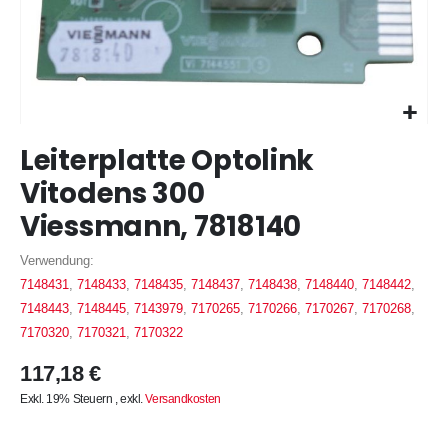
Zum
Leiterplatte Optolink
Anfang
der
Vitodens 300
Bildergalerie
Viessmann, 7818140
springen
Verwendung:
7148431
,
7148433
,
7148435
,
7148437
,
7148438
,
7148440
,
7148442
,
7148443
,
7148445
,
7143979
,
7170265
,
7170266
,
7170267
,
7170268
,
7170320
,
7170321
,
7170322
117,18 €
Exkl. 19% Steuern
,
exkl.
Versandkosten