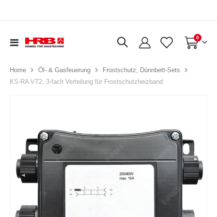
Artikel
0
Navigation
Warenkorb
umschalten
Home
Öl- & Gasfeuerung
Frostschutz, Dünnbett-Sets
KS-RA VT2, 3-fach Verteilung für Frostschutzheizband
Zum
Ende
der
Bildergalerie
springen