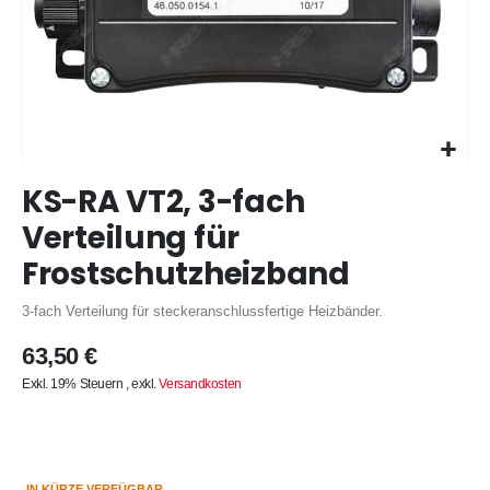
Zum
KS-RA VT2, 3-fach
Anfang
der
Verteilung für
Bildergalerie
Frostschutzheizband
springen
3-fach Verteilung für steckeranschlussfertige Heizbänder.
63,50 €
Exkl. 19% Steuern
,
exkl.
Versandkosten
IN KÜRZE VERFÜGBAR