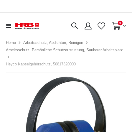
Artikel
0
Navigation
Warenkorb
umschalten
Home
Arbeitsschutz, Abdichten, Reinigen
Arbeitsschutz, Persönliche Schutzausrüstung, Sauberer Arbeitsplatz
Heyco Kapselgehörschutz, 50817320000
Zum
Ende
der
Bildergalerie
springen