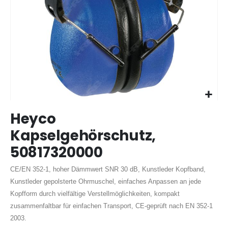
Zum
Heyco
Anfang
der
Kapselgehörschutz,
Bildergalerie
50817320000
springen
CE/EN 352-1, hoher Dämmwert SNR 30 dB, Kunstleder Kopfband,
Kunstleder gepolsterte Ohrmuschel, einfaches Anpassen an jede
Kopfform durch vielfältige Verstellmöglichkeiten, kompakt
zusammenfaltbar für einfachen Transport, CE-geprüft nach EN 352-1
2003.