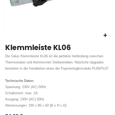
Zum
Klemmleiste KL06
Anfang
der
Die Salus Klemmleiste KL06 ist die perfekte Verbindung zwischen
Bildergalerie
springen
Thermostaten und thermischen Stellantrieben. Nützliche Upgrades
bestehen in der Installation eines der Pupmenlogikmodule PL06/PL07.
Technische Daten:
Spannung: 230V (AC) 50Hz
Schaltstrom: max. 2A
Ausgang: 230V (AC) 50Hz
Abmessungen: 330 x 86 x 60 (B x H x D)