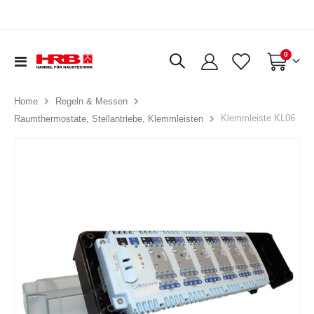
Artikel
0
Navigation
Warenkorb
umschalten
Home
Regeln & Messen
Klemmleiste KL06
Raumthermostate, Stellantriebe, Klemmleisten
Zum
Ende
der
Bildergalerie
springen