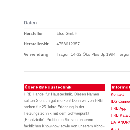
Daten
Daten
Hersteller
Elco GmbH
Hersteller-Nr.
4758612357
Verwendung
Tragon 14-32 Öko Plus Bj. 1994, Targon
Über HRB Haustechnik
Informa
HRB Handel für Haustechnik. Diesen Namen
Kontakt
sollten Sie sich gut merken! Denn wir von HRB
IDS Conne
stehen für 25 Jahre Erfahrung in der
HRB App
Heizungstechnik mit dem Schwerpunkt
HRB Katal
„Ersatzteile“. Profitieren Sie von unserem
DATANORM (
fachlichen Know-how sowie von unserem Abhol-
AGB