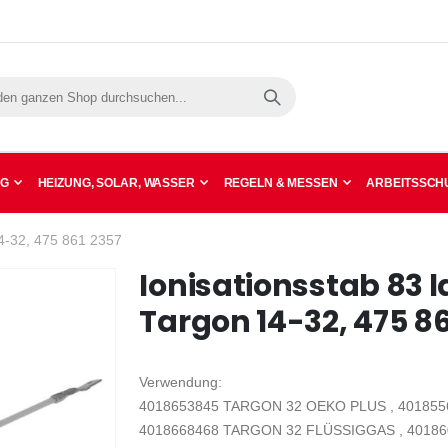
Suche
NG
HEIZUNG, SOLAR, WASSER
REGELN & MESSEN
ARBEITSSCHU
14-32, 475 861 2357
Ionisationsstab 83 l
Targon 14-32, 475 86
Verwendung:
4018653845 TARGON 32 OEKO PLUS , 401855
4018668468 TARGON 32 FLÜSSIGGAS , 4018