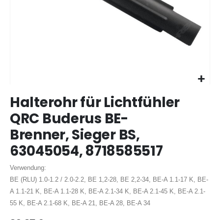
Zum
Halterohr für Lichtfühler
Anfang
der
QRC Buderus BE-
Bildergalerie
Brenner, Sieger BS,
springen
63045054, 8718585517
Verwendung:
BE (RLU) 1.0-1.2 / 2.0-2.2, BE 1,2-28, BE 2,2-34, BE-A 1.1-17 K, BE-
A 1.1-21 K, BE-A 1.1-28 K, BE-A 2.1-34 K, BE-A 2.1-45 K, BE-A 2.1-
55 K, BE-A 2.1-68 K, BE-A 21, BE-A 28, BE-A 34