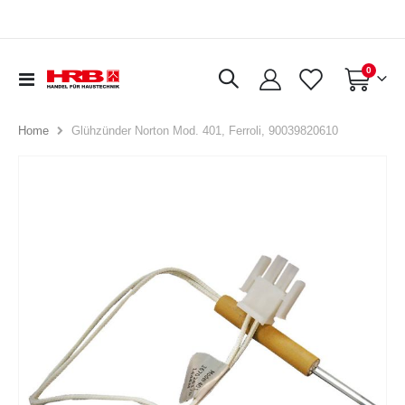
Artikel
0
Navigation
Warenkorb
umschalten
Glühzünder Norton Mod. 401, Ferroli, 90039820610
Home
Zum
Ende
der
Bildergalerie
springen