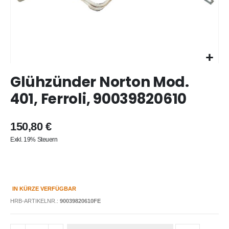
Zum
Glühzünder Norton Mod.
Anfang
der
401, Ferroli, 90039820610
Bildergalerie
springen
150,80 €
Exkl. 19% Steuern
IN KÜRZE VERFÜGBAR
HRB-ARTIKELNR.:
90039820610FE