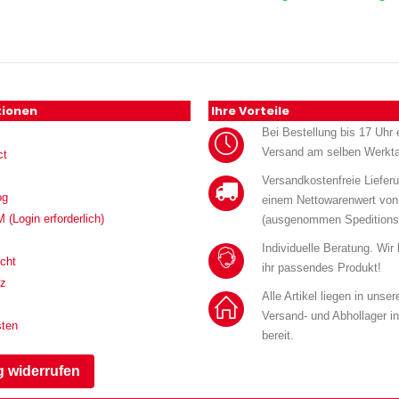
tionen
Ihre Vorteile
Bei Bestellung bis 17 Uhr e
Versand am selben Werkt
ct
Versandkostenfreie Liefer
og
einem Nettowarenwert von
Login erforderlich)
(ausgenommen Speditions
Individuelle Beratung. Wir
cht
ihr passendes Produkt!
tz
Alle Artikel liegen in unse
Versand- und Abhollager i
sten
bereit.
g widerrufen