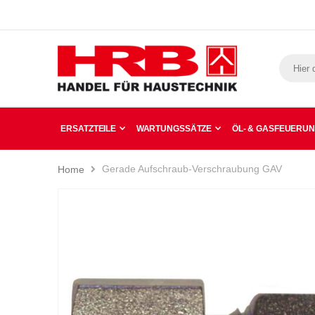
ERSATZTEILE
WARTUNGSSÄTZE
ÖL- & GASFEUERU
Gerade Aufschraub-Verschraubung GAV
Home
Zum
Ende
der
Bildergalerie
springen