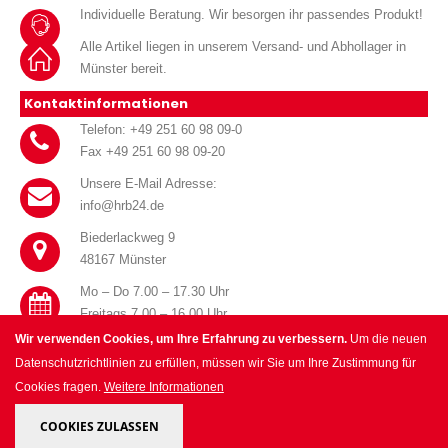
Individuelle Beratung. Wir besorgen ihr passendes Produkt!
Alle Artikel liegen in unserem Versand- und Abhollager in
Münster bereit.
Kontaktinformationen
Telefon: +49 251 60 98 09-0
Fax +49 251 60 98 09-20
Unsere E-Mail Adresse:
info@hrb24.de
Biederlackweg 9
48167 Münster
Mo – Do 7.00 – 17.30 Uhr
Freitags 7.00 – 16.00 Uhr
Wir verwenden Cookies, um Ihre Erfahrung zu verbessern.
Um die neuen
Datenschutzrichtlinien zu erfüllen, müssen wir Sie um Ihre Zustimmung für
Cookies fragen.
Weitere Informationen
© HRB Handel für Haustechnik GmbH 2025. All Rights Reserved.
COOKIES ZULASSEN