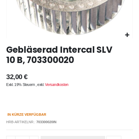
Zum
Gebläserad Intercal SLV
Anfang
der
10 B, 703300020
Bildergalerie
springen
32,00 €
Exkl. 19% Steuern
,
exkl.
Versandkosten
IN KÜRZE VERFÜGBAR
HRB-ARTIKELNR.:
703300020IN