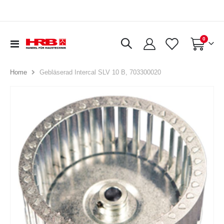
Artikel
0
Navigation
Warenkorb
umschalten
Gebläserad Intercal SLV 10 B, 703300020
Home
Zum
Ende
der
Bildergalerie
springen