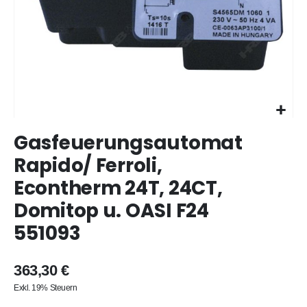
Zum
Gasfeuerungsautomat
Anfang
der
Rapido/ Ferroli,
Bildergalerie
Econtherm 24T, 24CT,
springen
Domitop u. OASI F24
551093
363,30 €
Exkl. 19% Steuern