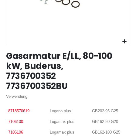
Zum
Gasarmatur E/LL, 80-100
Anfang
der
kW, Buderus,
Bildergalerie
7736700352
springen
7736700352BU
Verwendung:
8718570619
Logano plus
GB202-95 G25
7106100
Logamax plus
GB162-80 G20
7106106
Logamax plus
GB162-100 G25