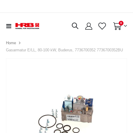
Artikel
0
Navigation
Warenkorb
umschalten
Home
Gasarmatur E/LL, 80-100 kW, Buderus, 7736700352 7736700352BU
Zum
Ende
der
Bildergalerie
springen