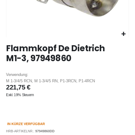
Zum
Flammkopf De Dietrich
Anfang
der
M1-3, 97949860
Bildergalerie
springen
Verwendung:
M 1-3/4/5 RCN, M 1-3/4/5 RN, P1-3RCN, P1-4RCN
221,75 €
Exkl. 19% Steuern
IN KÜRZE VERFÜGBAR
HRB-ARTIKELNR.:
97949860DD